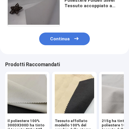
Poliestere Folden Silver
Tessuto accoppiato a
maglia a 2 strati 280G
impermeabile
Continua
Prodotti Raccomandati
Il poliestere 100%
Tessuto affollato
215g ha tinto i
300DX300D ha tinto
modello 100% del
poliestere 100