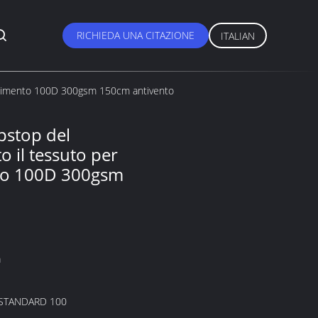
RICHIEDA UNA CITAZIONE
ITALIAN
rivestimento 100D 300gsm 150cm antivento
ipstop del
o il tessuto per
nto 100D 300gsm
a
STANDARD 100