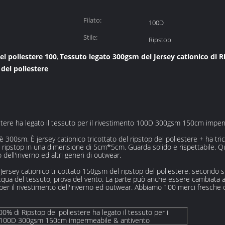
Filato:
100D
Stile:
Ripstop
el poliestere 100
Tessuto legato 300gsm del Jersey cationico di R
,
del poliestere
iestere ha legato il tessuto per il rivestimento 100D 300gsm 150cm impe
300sm. È jersey cationico tricottato del ripstop del poliestere + ha tric
 ripstop in una dimensione di 5cm*5cm. Guarda solido e rispettabile. 
o dell'inverno ed altri generi di outwear.
o: Jersey cationico tricottato 150gsm del ripstop del poliestere. secondo str
cqua del tessuto, prova del vento. La parte può anche essere cambiata al po
 per il rivestimento dell'inverno ed outwear. Abbiamo 100 merci fresche 
100% di Ripstop del poliestere ha legato il tessuto per il
 100D 300gsm 150cm impermeabile & antivento