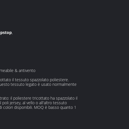
ipstop
,
rmeabile & antivento
ottato il tessuto spazzolato poliestere.
Questo tessuto legato è usato normalmente
ato: il poliestere tricottato ha spazzolato il
li jersey, al vello o all'altro tessuto
di colori disponibili. MOQ è basso quanto 1