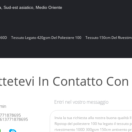
ca, Sud-est asiatico, Medio Oriente
x160D
Tessuto Legato 420gsm Del Poliestere 100
Tessuto 150cm Del Rivestime
tetevi In ​​contatto Con
Entri nel vostro messaggio
min
771878695
613771878695