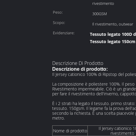
rivestimento
Peso:
300GSM
Scopo:
Il rivestimento, outwear
Evidenziare:
Tessuto legato 100D d
Tessuto legato 150cm 
Descrizione Di Prodotto
Descrizione di prodotto:
Il Jersey cationico 100% di Ripstop del pol
La composizione è poliestere 100%. Il peso è 
Rivestimento impermeabile. Ciò è un grande
per fare il rivestimento dell'inverno, cappott
È i 2 strati ha legato il tessuto. primo strat
tessuto. 150gsm. Il legame fa la prova dell'a
secondo la richiesta. È una scelta piacevole
metro.
Il Jersey cationico 
Nome di prodotto
rivestimento