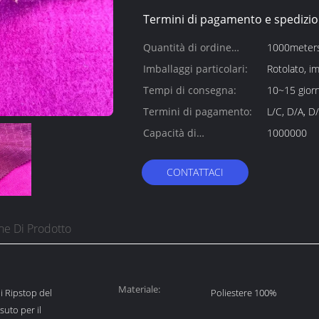
Termini di pagamento e spedizio
Quantità di ordine
1000meter
minimo:
Imballaggi particolari:
Rotolato, im
Tempi di consegna:
10~15 giorn
Termini di pagamento:
L/C, D/A, D/
Capacità di
1000000
alimentazione:
CONTATTACI
ne Di Prodotto
Materiale:
di Ripstop del
Poliestere 100%
suto per il