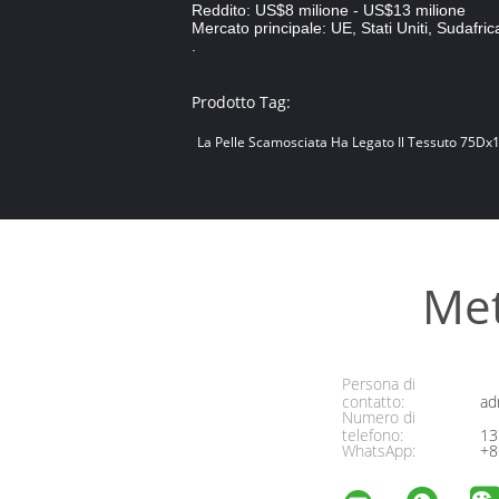
Reddito: US$8 milione - US$13 milione
Mercato principale: UE, Stati Uniti, Sudafri
.
Prodotto Tag:
La Pelle Scamosciata Ha Legato Il Tessuto 75D
Met
Persona di
contatto:
ad
Numero di
telefono:
13
WhatsApp:
+8