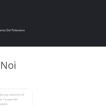
nto Del Poliestere
 Noi