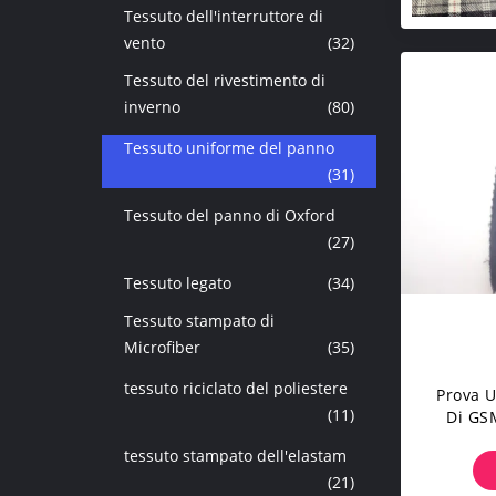
Tessuto dell'interruttore di
vento
(32)
Tessuto del rivestimento di
inverno
(80)
Tessuto uniforme del panno
(31)
Tessuto del panno di Oxford
(27)
Tessuto legato
(34)
Tessuto stampato di
Microfiber
(35)
tessuto riciclato del poliestere
Prova U
(11)
Di GS
250 D
tessuto stampato dell'elastam
Del
(21)