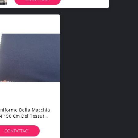
niforme Della Macchia
M 150 Cm Del Tessuto
el Panno Dell'elastam
 Cotone 3% Di 97%
CONTATTACI