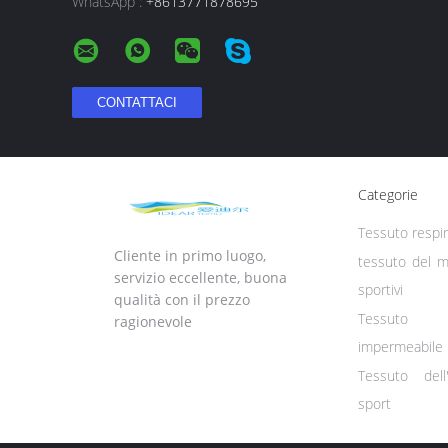
WhatsApp :
+8613771878695
Categorie
Tessuto respir
Cliente in primo luogo,
tessuto del ma
servizio eccellente, buona
sportivi
qualità con il prezzo
Tessuto 
ragionevole
impermeabile
Tessuto dell
sport