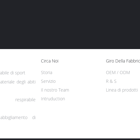
Circa Noi
Giro Della Fabbri
Storia
OEM / ODM
abile di sport
Servizio
R & S
teriale degli abiti
Il nostro Team
Linea di prodotti
Intruduction
respirabile
'abbigliamento di