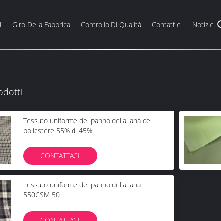
i
Giro Della Fabbrica
Controllo Di Qualità
Contattici
Notizie
odotti
Tessuto uniforme del panno della lana del
poliestere 55% di 45%
CONTATTACI
Tessuto uniforme del panno della lana
550GSM 50
CONTATTACI