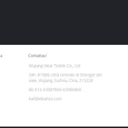
ca
Contattaci
Wujiang Idear Textile Co., Ltd
3AF, #1988, città centrale di Shengze del
viale, Wujiang, Suzhou, Cina, 215228
86-512-63087860-63086860
karl@ideartex.com