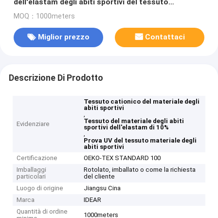
dell'elastam degli abiti sportivi del tessuto
cationico del materiale
MOQ：1000meters
Miglior prezzo
Contattaci
Descrizione Di Prodotto
Tessuto cationico del materiale degli
abiti sportivi
,
Tessuto del materiale degli abiti
Evidenziare
sportivi dell'elastam di 10%
,
Prova UV del tessuto materiale degli
abiti sportivi
Certificazione
OEKO-TEX STANDARD 100
Imballaggi
Rotolato, imballato o come la richiesta
particolari
del cliente
Luogo di origine
Jiangsu Cina
Marca
IDEAR
Quantità di ordine
1000meters