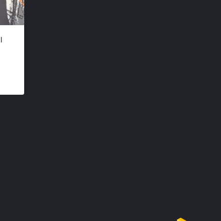
l
Di
m