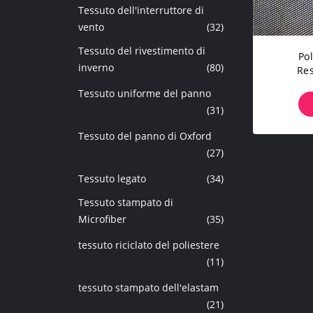
Tessuto dell'interruttore di
vento
(32)
Tessuto del rivestimento di
Po
inverno
(80)
Res
Imperme
Tessuto uniforme del panno
40D 15
(31)
Tessuto del panno di Oxford
(27)
Tessuto legato
(34)
Tessuto stampato di
Microfiber
(35)
tessuto riciclato del poliestere
(11)
tessuto stampato dell'elastam
(21)