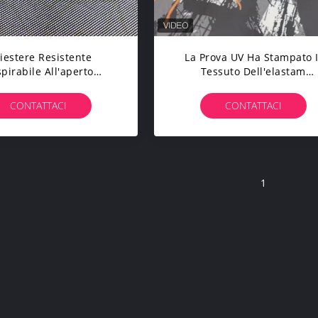
liestere Resistente
La Prova UV Ha Stampato I
pirabile All'aperto
Tessuto Dell'elastam
abile Del Tessuto 30D
Impermeabilizza L'elastam 
0cm Dell'acqua 60gsm
Nylon 97% Di 60gsm 150c
CONTATTACI
CONTATTACI
3%
1