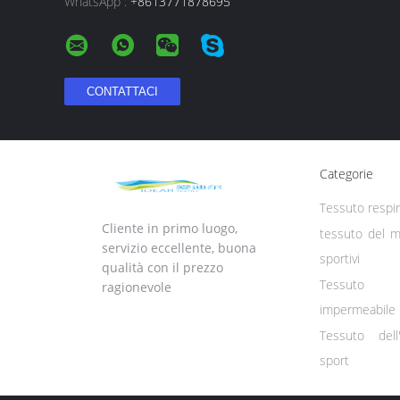
WhatsApp :
+8613771878695
Categorie
Tessuto respir
Cliente in primo luogo,
tessuto del ma
servizio eccellente, buona
sportivi
qualità con il prezzo
Tessuto 
ragionevole
impermeabile
Tessuto dell
sport