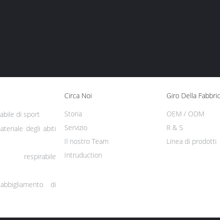
Circa Noi
Giro Della Fabbri
Storia
OEM / ODM
abile di sport
Servizio
R & S
teriale degli abiti
Il nostro Team
Linea di prodotti
Intruduction
respirabile
'abbigliamento di