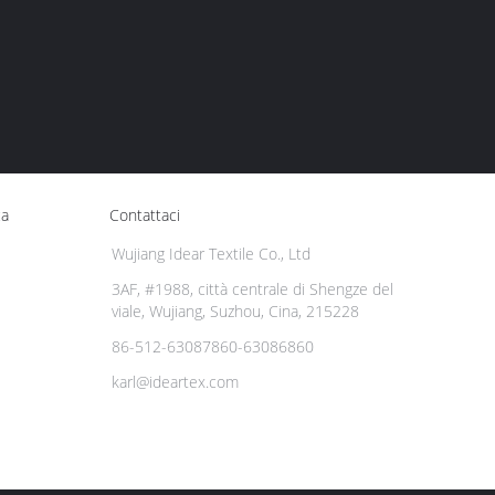
ca
Contattaci
Wujiang Idear Textile Co., Ltd
3AF, #1988, città centrale di Shengze del
viale, Wujiang, Suzhou, Cina, 215228
86-512-63087860-63086860
karl@ideartex.com