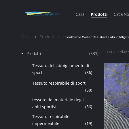
Casa
Prodotti
Circa No
Casa
Prodotti
Breathable Water Resistant Fabric 60gsm
parole chiave
Prodotti
(533)
Tessuto dell'abbigliamento di
sport
(86)
Tessuto respirabile di sport
(58)
tessuto del materiale degli
abiti sportivi
(56)
Tessuto respirabile
impermeabile
(19)